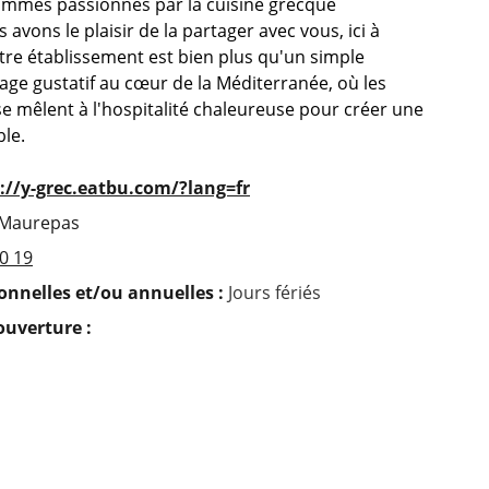
ommes passionnés par la cuisine grecque
s avons le plaisir de la partager avec vous, ici à
re établissement est bien plus qu'un simple
yage gustatif au cœur de la Méditerranée, où les
se mêlent à l'hospitalité chaleureuse pour créer une
le.
://y-grec.eatbu.com/?lang=fr
 Maurepas
0 19
nnelles et/ou annuelles :
Jours fériés
'ouverture :