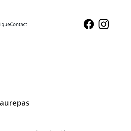
tique
Contact
Maurepas