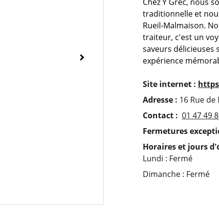
Chez Y Grec, nous s
traditionnelle et nou
Rueil-Malmaison. Not
traiteur, c'est un vo
saveurs délicieuses 
expérience mémorab
Site internet :
https
Adresse :
16 Rue de
Contact :
01 47 49 8
Fermetures exceptio
Horaires et jours d
Lundi : Fermé
Dimanche : Fermé