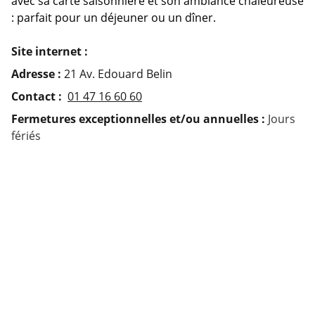
avec sa carte saisonnière et son ambiance chaleureuse
: parfait pour un déjeuner ou un dîner.
Site internet :
Adresse :
21 Av. Edouard Belin
Contact :
01 47 16 60 60
Fermetures exceptionnelles et/ou annuelles :
Jours
fériés
Rejoignez-nous !
Suivez les promotions et événements de 
vos commerces sur les réseaux sociaux