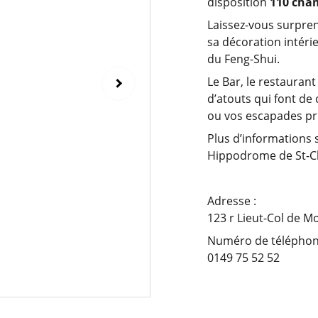
disposition
110 cham
Laissez-vous surpren
sa décoration intéri
du Feng-Shui.
Le Bar, le restauran
d’atouts qui font de 
ou vos escapades p
Plus d’informations s
Hippodrome de St-C
Adresse :
123 r Lieut-Col de M
Numéro de téléphon
0149 75 52 52