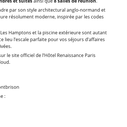
bres et suites
ainsi que
8 salles de réunion
.
dre par son style architectural anglo-normand et
eure résolument moderne, inspirée par les codes
t Les Hamptons et la piscine extérieure sont autant
ce lieu l’escale parfaite pour vos séjours d’affaires
rivées.
ur le site officiel de l’Hôtel Renaissance Paris
loud.
ontbrison
e :