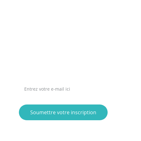
carole.rueilcommercesplus@gmail.com
Rueil Commerces Plus 
L'Association des Commerçants, Artisans 
et Prestataires de services de Rueil-
Malmaison
22 Pl. des Arts, 92500 Rueil-Malmaison
92500 RUEIL MALMAISON
INSCRIVEZ-VOUS À LA NEWSLETTER
Soumettre votre inscription