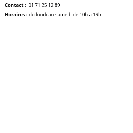
Contact :
01 71 25 12 89
Horaires :
du lundi au samedi de 10h à 19h.
Rejoignez-nous !
Suivez les promotions et événements de 
vos commerces sur les réseaux sociaux
CONTACT